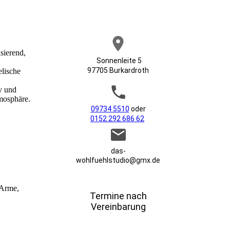
sierend,
Sonnenleite 5
97705 Burkardroth
lische
v und
mosphäre.
09734 5510
oder
0152 292 686 62
das-
wohlfuehlstudio@gmx.de
 Arme,
Termine nach
Vereinbarung