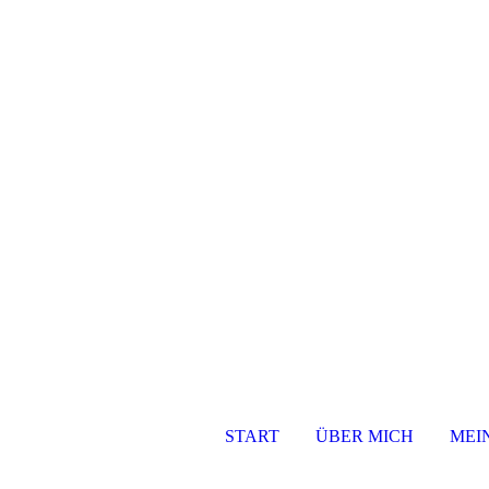
START
ÜBER MICH
MEI