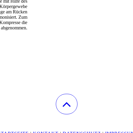
e mit Hilfe des
m Körpergewebe
age am Rücken
monisiert. Zum
 Kompresse die
e abgenommen.