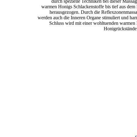
durch spezielle Techniken bei dieser Massag
warmen Honigs Schlackenstoffe bis tief aus de
herausgezogen. Durch die Reflexzonenmass
werden auch die Inneren Organe stimuliert und har
Schluss wird mit einer wohltuenden warmen
Honigrückständ