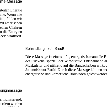
oma-Massage
teilen Energie
ane. Wenn alle
nd, fühlen wir
it ätherischen
nzelnen Chakren
en die Energien
le vitalisiert.
Behandlung nach Breuß
Diese Massage ist eine sanfte, energetisch-manuelle 
des Rückens, speziell der Wirbelsäule. Entspannend au
Muskulatur und nährend auf die Bandscheiben wirkt 
Johanniskraut-Rotöl. Durch diese Massage können see
energetische und körperliche Blockaden gelöst werde
onigmassage
armonisierend,
ußerdem werden