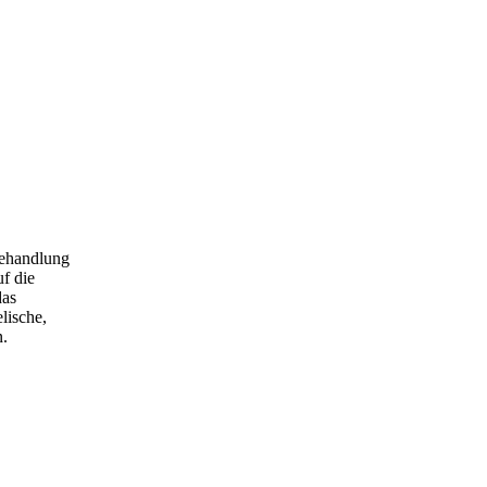
Behandlung
f die
das
lische,
n.